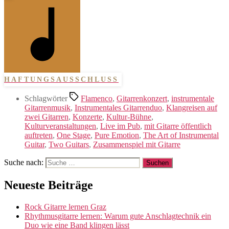
HAFTUNGSAUSSCHLUSS
Schlagwörter
Flamenco
,
Gitarrenkonzert
,
instrumentale
Gitarrenmusik
,
Instrumentales Gitarrenduo
,
Klangreisen auf
zwei Gitarren
,
Konzerte
,
Kultur-Bühne
,
Kulturveranstaltungen
,
Live im Pub
,
mit Gitarre öffentlich
auftreten
,
One Stage
,
Pure Emotion
,
The Art of Instrumental
Guitar
,
Two Guitars
,
Zusammenspiel mit Gitarre
Suche nach:
Neueste Beiträge
Rock Gitarre lernen Graz
Rhythmusgitarre lernen: Warum gute Anschlagtechnik ein
Duo wie eine Band klingen lässt