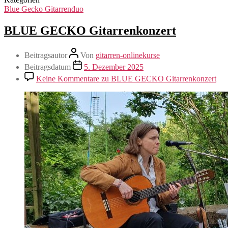
Blue Gecko Gitarrenduo
BLUE GECKO Gitarrenkonzert
Beitragsautor
Von
gitarren-onlinekurse
Beitragsdatum
5. Dezember 2025
Keine Kommentare
zu BLUE GECKO Gitarrenkonzert