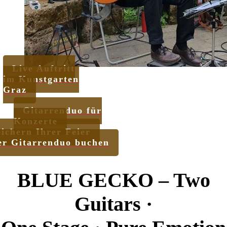
Live Auftritt
Blog - 12
im Kunstgarten
Graz
Gitarrenduo für
Konzerte
ichern Ihrer Feier
er Gitarrenduo buchen
BLUE GECKO – Two
Guitars ·