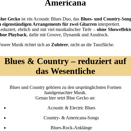
Americana
lue Gecko
ist ein Acoustic Blues Duo, das
Blues- und Country-Son
n eigenständigen Arrangements für zwei Gitarren
interpretiert.
eduziert, ehrlich und mit viel musikalischer Tiefe –
ohne Showeffekt
hne Playback
, dafür mit Groove, Dynamik und Ausdruck.
nsere Musik richtet sich an
Zuhörer
, nicht an die Tanzfläche.
Blues & Country – reduziert auf
das Wesentliche
Blues und Country gehören zu den ursprünglichsten Formen
handgemachter Musik.
Genau hier setzt Blue Gecko an:
Acoustic & Electric Blues
Country- & Americana-Songs
Blues-Rock-Anklänge