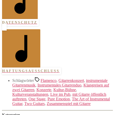
DATENSCHUTZ
HAFTUNGSAUSSCHLUSS
Schlagwörter
Flamenco
,
Gitarrenkonzert
,
instrumentale
Gitarrenmusik
,
Instrumentales Gitarrenduo
,
Klangreisen auf
zwei Gitarren
,
Konzerte
,
Kultur-Bühne
,
Kulturveranstaltungen
,
Live im Pub
,
mit Gitarre öffentlich
auftreten
,
One Stage
,
Pure Emotion
,
The Art of Instrumental
Guitar
,
Two Guitars
,
Zusammenspiel mit Gitarre
Kategorien