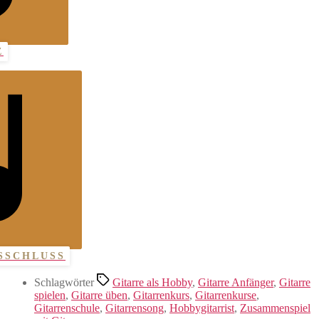
Z
SSCHLUSS
Schlagwörter
Gitarre als Hobby
,
Gitarre Anfänger
,
Gitarre
spielen
,
Gitarre üben
,
Gitarrenkurs
,
Gitarrenkurse
,
Gitarrenschule
,
Gitarrensong
,
Hobbygitarrist
,
Zusammenspiel