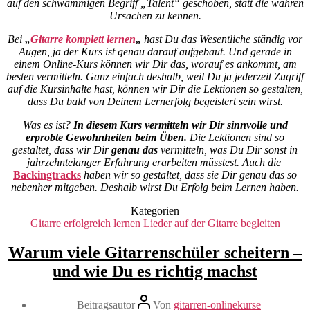
auf den schwammigen Begriff „Talent“ geschoben, statt die wahren
Ursachen zu kennen.
Bei
„
Gitarre komplett lernen
„
hast Du das Wesentliche ständig vor
Augen, ja der Kurs ist genau darauf aufgebaut. Und gerade in
einem Online-Kurs können wir Dir das, worauf es ankommt, am
besten vermitteln. Ganz einfach deshalb, weil Du ja jederzeit Zugriff
auf die Kursinhalte hast, können wir Dir die Lektionen so gestalten,
dass Du bald von Deinem Lernerfolg begeistert sein wirst.
Was es ist?
In diesem Kurs vermitteln wir Dir sinnvolle und
erprobte Gewohnheiten beim Üben.
Die Lektionen sind so
gestaltet, dass wir Dir
genau das
vermitteln, was Du Dir sonst in
jahrzehntelanger Erfahrung erarbeiten müsstest. Auch die
Backingtracks
haben wir so gestaltet, dass sie Dir genau das so
nebenher mitgeben. Deshalb wirst Du Erfolg beim Lernen haben.
Kategorien
Gitarre erfolgreich lernen
Lieder auf der Gitarre begleiten
Warum viele Gitarrenschüler scheitern –
und wie Du es richtig machst
Beitragsautor
Von
gitarren-onlinekurse