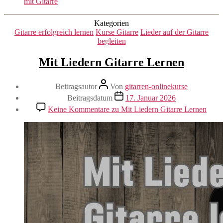
mit Gitarre
Kategorien
Gitarre erfolgreich lernen
Kurse Gitarre
Lieder auf der Gitarre
begleiten
Mit Liedern Gitarre Lernen
Beitragsautor
Von
gitarren-onlinekurse
Beitragsdatum
17. Januar 2026
Keine Kommentare
zu Mit Liedern Gitarre Lernen