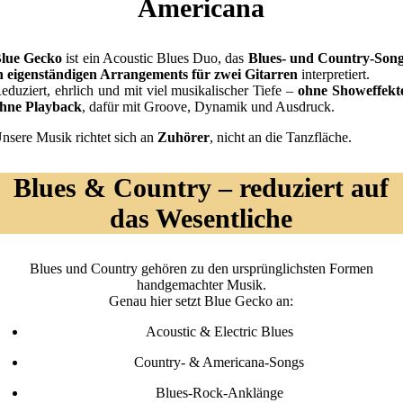
Americana
lue Gecko
ist ein Acoustic Blues Duo, das
Blues- und Country-Son
n eigenständigen Arrangements für zwei Gitarren
interpretiert.
eduziert, ehrlich und mit viel musikalischer Tiefe –
ohne Showeffekt
hne Playback
, dafür mit Groove, Dynamik und Ausdruck.
nsere Musik richtet sich an
Zuhörer
, nicht an die Tanzfläche.
Blues & Country – reduziert auf
das Wesentliche
Blues und Country gehören zu den ursprünglichsten Formen
handgemachter Musik.
Genau hier setzt Blue Gecko an:
Acoustic & Electric Blues
Country- & Americana-Songs
Blues-Rock-Anklänge