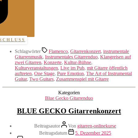
SCHLUSS
Schlagwörter
Flamenco
,
Gitarrenkonzert
,
instrumentale
Gitarrenmusik
,
Instrumentales Gitarrenduo
,
Klangreisen auf
zwei Gitarren
,
Konzerte
,
Kultur-Bühne
,
Kulturveranstaltungen
,
Live im Pub
,
mit Gitarre öffentlich
auftreten
,
One Stage
,
Pure Emotion
,
The Art of Instrumental
Guitar
,
Two Guitars
,
Zusammenspiel mit Gitarre
Kategorien
Blue Gecko Gitarrenduo
BLUE GECKO Gitarrenkonzert
Beitragsautor
Von
gitarren-onlinekurse
Beitragsdatum
5. Dezember 2025