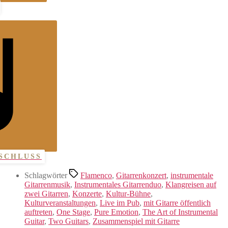
SCHLUSS
Schlagwörter
Flamenco
,
Gitarrenkonzert
,
instrumentale
Gitarrenmusik
,
Instrumentales Gitarrenduo
,
Klangreisen auf
zwei Gitarren
,
Konzerte
,
Kultur-Bühne
,
Kulturveranstaltungen
,
Live im Pub
,
mit Gitarre öffentlich
auftreten
,
One Stage
,
Pure Emotion
,
The Art of Instrumental
Guitar
,
Two Guitars
,
Zusammenspiel mit Gitarre