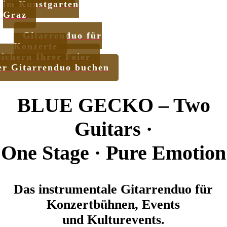
im Kunstgarten
Graz
Gitarrenduo für
Konzerte
ichern Ihrer Feier
er Gitarrenduo buchen
BLUE GECKO – Two
Guitars ·
One Stage · Pure Emotion
Das instrumentale Gitarrenduo für
Konzertbühnen, Events
und Kulturevents.