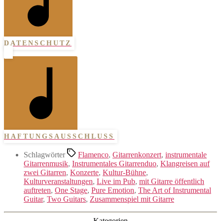
DATENSCHUTZ
HAFTUNGSAUSSCHLUSS
Schlagwörter
Flamenco
,
Gitarrenkonzert
,
instrumentale
Gitarrenmusik
,
Instrumentales Gitarrenduo
,
Klangreisen auf
zwei Gitarren
,
Konzerte
,
Kultur-Bühne
,
Kulturveranstaltungen
,
Live im Pub
,
mit Gitarre öffentlich
auftreten
,
One Stage
,
Pure Emotion
,
The Art of Instrumental
Guitar
,
Two Guitars
,
Zusammenspiel mit Gitarre
Kategorien