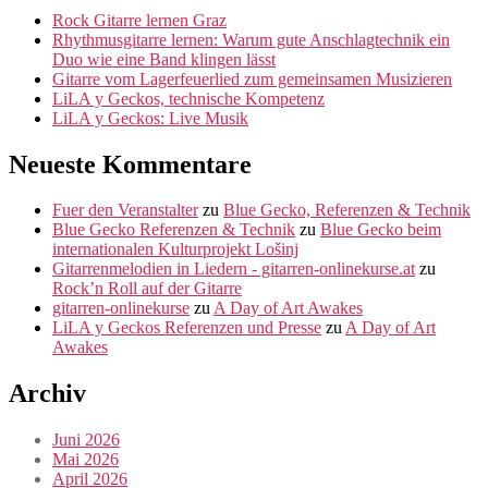
Rock Gitarre lernen Graz
Rhythmusgitarre lernen: Warum gute Anschlagtechnik ein
Duo wie eine Band klingen lässt
Gitarre vom Lagerfeuerlied zum gemeinsamen Musizieren
LiLA y Geckos, technische Kompetenz
LiLA y Geckos: Live Musik
Neueste Kommentare
Fuer den Veranstalter
zu
Blue Gecko, Referenzen & Technik
Blue Gecko Referenzen & Technik
zu
Blue Gecko beim
internationalen Kulturprojekt Lošinj
Gitarrenmelodien in Liedern - gitarren-onlinekurse.at
zu
Rock’n Roll auf der Gitarre
gitarren-onlinekurse
zu
A Day of Art Awakes
LiLA y Geckos Referenzen und Presse
zu
A Day of Art
Awakes
Archiv
Juni 2026
Mai 2026
April 2026