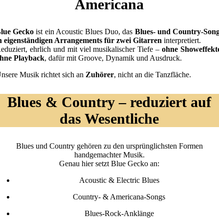
Americana
lue Gecko
ist ein Acoustic Blues Duo, das
Blues- und Country-Son
n eigenständigen Arrangements für zwei Gitarren
interpretiert.
eduziert, ehrlich und mit viel musikalischer Tiefe –
ohne Showeffekt
hne Playback
, dafür mit Groove, Dynamik und Ausdruck.
nsere Musik richtet sich an
Zuhörer
, nicht an die Tanzfläche.
Blues & Country – reduziert auf
das Wesentliche
Blues und Country gehören zu den ursprünglichsten Formen
handgemachter Musik.
Genau hier setzt Blue Gecko an:
Acoustic & Electric Blues
Country- & Americana-Songs
Blues-Rock-Anklänge