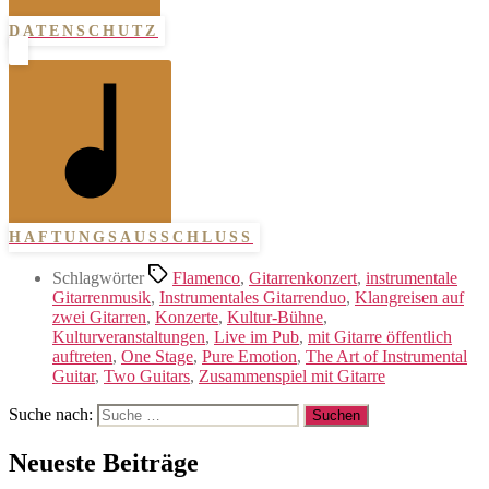
DATENSCHUTZ
HAFTUNGSAUSSCHLUSS
Schlagwörter
Flamenco
,
Gitarrenkonzert
,
instrumentale
Gitarrenmusik
,
Instrumentales Gitarrenduo
,
Klangreisen auf
zwei Gitarren
,
Konzerte
,
Kultur-Bühne
,
Kulturveranstaltungen
,
Live im Pub
,
mit Gitarre öffentlich
auftreten
,
One Stage
,
Pure Emotion
,
The Art of Instrumental
Guitar
,
Two Guitars
,
Zusammenspiel mit Gitarre
Suche nach:
Neueste Beiträge