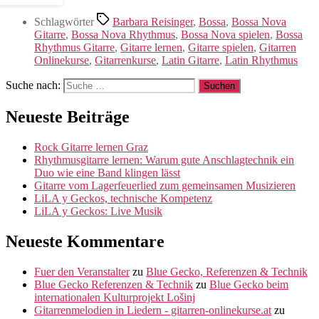
Schlagwörter
Barbara Reisinger
,
Bossa
,
Bossa Nova
Gitarre
,
Bossa Nova Rhythmus
,
Bossa Nova spielen
,
Bossa
Rhythmus Gitarre
,
Gitarre lernen
,
Gitarre spielen
,
Gitarren
Onlinekurse
,
Gitarrenkurse
,
Latin Gitarre
,
Latin Rhythmus
Suche nach:
Neueste Beiträge
Rock Gitarre lernen Graz
Rhythmusgitarre lernen: Warum gute Anschlagtechnik ein
Duo wie eine Band klingen lässt
Gitarre vom Lagerfeuerlied zum gemeinsamen Musizieren
LiLA y Geckos, technische Kompetenz
LiLA y Geckos: Live Musik
Neueste Kommentare
Fuer den Veranstalter
zu
Blue Gecko, Referenzen & Technik
Blue Gecko Referenzen & Technik
zu
Blue Gecko beim
internationalen Kulturprojekt Lošinj
Gitarrenmelodien in Liedern - gitarren-onlinekurse.at
zu