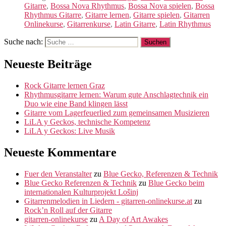
Gitarre
,
Bossa Nova Rhythmus
,
Bossa Nova spielen
,
Bossa
Rhythmus Gitarre
,
Gitarre lernen
,
Gitarre spielen
,
Gitarren
Onlinekurse
,
Gitarrenkurse
,
Latin Gitarre
,
Latin Rhythmus
Suche nach:
Neueste Beiträge
Rock Gitarre lernen Graz
Rhythmusgitarre lernen: Warum gute Anschlagtechnik ein
Duo wie eine Band klingen lässt
Gitarre vom Lagerfeuerlied zum gemeinsamen Musizieren
LiLA y Geckos, technische Kompetenz
LiLA y Geckos: Live Musik
Neueste Kommentare
Fuer den Veranstalter
zu
Blue Gecko, Referenzen & Technik
Blue Gecko Referenzen & Technik
zu
Blue Gecko beim
internationalen Kulturprojekt Lošinj
Gitarrenmelodien in Liedern - gitarren-onlinekurse.at
zu
Rock’n Roll auf der Gitarre
gitarren-onlinekurse
zu
A Day of Art Awakes