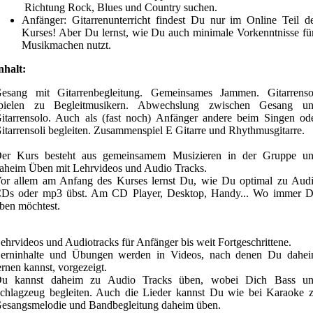
Richtung Rock, Blues und Country suchen.
Anfänger: Gitarrenunterricht findest Du nur im Online Teil d
Kurses! Aber Du lernst, wie Du auch minimale Vorkenntnisse fü
Musikmachen nutzt.
nhalt:
esang mit Gitarrenbegleitung. Gemeinsames Jammen. Gitarrenso
pielen zu Begleitmusikern. Abwechslung zwischen Gesang u
itarrensolo. Auch als (fast noch) Anfänger andere beim Singen od
itarrensoli begleiten. Zusammenspiel E Gitarre und Rhythmusgitarre.
er Kurs besteht aus gemeinsamem Musizieren in der Gruppe u
aheim Üben mit Lehrvideos und Audio Tracks.
or allem am Anfang des Kurses lernst Du, wie Du optimal zu Aud
Ds oder mp3 übst. Am CD Player, Desktop, Handy... Wo immer 
ben möchtest.
ehrvideos und Audiotracks für Anfänger bis weit Fortgeschrittene.
erninhalte und Übungen werden in Videos, nach denen Du dahe
ernen kannst, vorgezeigt.
u kannst daheim zu Audio Tracks üben, wobei Dich Bass u
chlagzeug begleiten. Auch die Lieder kannst Du wie bei Karaoke 
esangsmelodie und Bandbegleitung daheim üben.