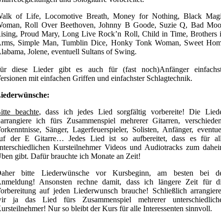
alk of Life, Locomotive Breath, Money for Nothing, Black Mag
oman, Roll Over Beethoven, Johnny B Goode, Suzie Q, Bad Mo
ising, Proud Mary, Long Live Rock’n Roll, Child in Time, Brothers 
rms, Simple Man, Tumblin Dice, Honky Tonk Woman, Sweet Ho
labama, Jolene, eventuell Sultans of Swing.
ür diese Lieder gibt es auch für (fast noch)Anfänger einfachs
ersionen mit einfachen Griffen und einfachster Schlagtechnik.
iederwünsche:
itte beachte
, dass ich jedes Lied sorgfältig vorbereite! Die Lied
rrangiere ich fürs Zusammenspiel mehrerer Gitarren, verschiede
orkenntnisse, Sänger, Lagerfeuerspieler, Solisten, Anfänger, eventue
uf der E Gitarre… Jedes Lied ist so aufbereitet, dass es für al
nterschiedlichen Kursteilnehmer Videos und Audiotracks zum dahe
ben gibt. Dafür brauchte ich Monate an Zeit!
aher bitte Liederwünsche vor Kursbeginn, am besten bei d
nmeldung! Ansonsten rechne damit, dass ich längere Zeit für d
orbereitung auf jeden Liederwunsch brauche! Schließlich arrangier
ir ja das Lied fürs Zusammenspiel mehrerer unterschiedlich
ursteilnehmer! Nur so bleibt der Kurs für alle Interessenten sinnvoll.