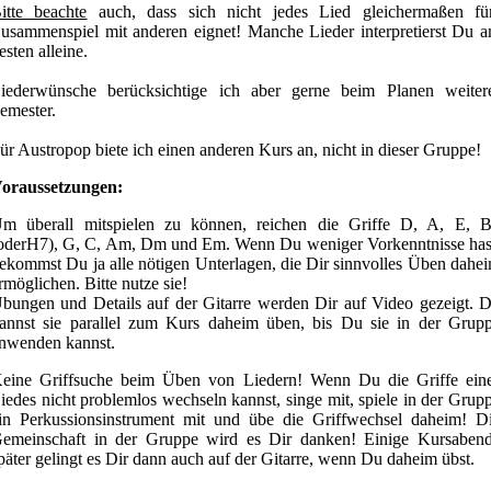
itte beachte
auch, dass sich nicht jedes Lied gleichermaßen fü
usammenspiel mit anderen eignet! Manche Lieder interpretierst Du 
esten alleine.
iederwünsche berücksichtige ich aber gerne beim Planen weiter
emester.
ür Austropop biete ich einen anderen Kurs an, nicht in dieser Gruppe!
oraussetzungen:
m überall mitspielen zu können, reichen die Griffe D, A, E, 
oderH7), G, C, Am, Dm und Em. Wenn Du weniger Vorkenntnisse has
ekommst Du ja alle nötigen Unterlagen, die Dir sinnvolles Üben dahe
rmöglichen. Bitte nutze sie!
bungen und Details auf der Gitarre werden Dir auf Video gezeigt. 
annst sie parallel zum Kurs daheim üben, bis Du sie in der Grup
nwenden kannst.
eine Griffsuche beim Üben von Liedern! Wenn Du die Griffe ein
iedes nicht problemlos wechseln kannst, singe mit, spiele in der Grup
in Perkussionsinstrument mit und übe die Griffwechsel daheim! D
emeinschaft in der Gruppe wird es Dir danken! Einige Kursaben
päter gelingt es Dir dann auch auf der Gitarre, wenn Du daheim übst.