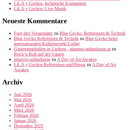
LiLA y Geckos, technische Kompetenz
LiLA y Geckos: Live Musik
Neueste Kommentare
Fuer den Veranstalter
zu
Blue Gecko, Referenzen & Technik
Blue Gecko Referenzen & Technik
zu
Blue Gecko beim
internationalen Kulturprojekt Lošinj
Gitarrenmelodien in Liedern - gitarren-onlinekurse.at
zu
Rock’n Roll auf der Gitarre
gitarren-onlinekurse
zu
A Day of Art Awakes
LiLA y Geckos Referenzen und Presse
zu
A Day of Art
Awakes
Archiv
Juni 2026
Mai 2026
April 2026
März 2026
Februar 2026
Januar 2026
Dezember 2025