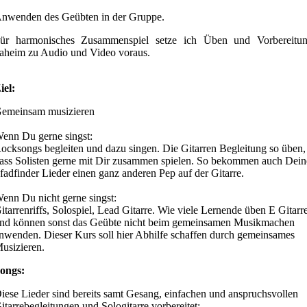
nwenden des Geübten in der Gruppe.
ür harmonisches Zusammenspiel setze ich Üben und Vorbereitu
aheim zu Audio und Video voraus.
iel:
emeinsam musizieren
enn Du gerne singst:
ocksongs begleiten und dazu singen. Die Gitarren Begleitung so üben,
ass Solisten gerne mit Dir zusammen spielen. So bekommen auch Dein
fadfinder Lieder einen ganz anderen Pep auf der Gitarre.
enn Du nicht gerne singst:
itarrenriffs, Solospiel, Lead Gitarre. Wie viele Lernende üben E Gitarr
nd können sonst das Geübte nicht beim gemeinsamen Musikmachen
nwenden. Dieser Kurs soll hier Abhilfe schaffen durch gemeinsames
usizieren.
ongs:
iese Lieder sind bereits samt Gesang, einfachen und anspruchsvollen
itarrebegleitungen und Sologitarre vorbereitet: