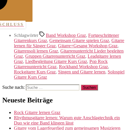
SCHLUSS
Schlagwörter
Band Workshop Graz
,
Fortgeschrittener
Gitarrenkurs Graz
,
Gemeinsam Gitarre spielen Graz
,
Gitarre
lernen für Sänger Graz
,
Gitarre+Gesang Workshop Graz
,
Gitarrensoli lernen Graz
,
Gitarrenunterricht Lieder begleiten
Graz
,
Gruppen Gitarrenunterricht Graz
,
Leadgitarre lernen
Graz
,
Liedbegleitung Gitarre Kurs Graz
,
Pop Rock
Gitarrenunterricht Graz
,
Rockband Workshop Graz
,
Rockgitarre Kurs Graz
,
Singen und Gitarre lernen
,
Solospiel
Gitarre Kurs Graz
Suche nach:
Neueste Beiträge
Rock Gitarre lernen Graz
Rhythmusgitarre lernen: Warum gute Anschlagtechnik ein
Duo wie eine Band klingen lässt
Gitarre vom Lagerfeuerlied zum gemeinsamen Musizieren